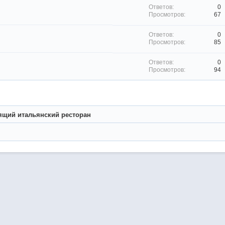
0
67
0
85
0
94
ящий итальянский ресторан