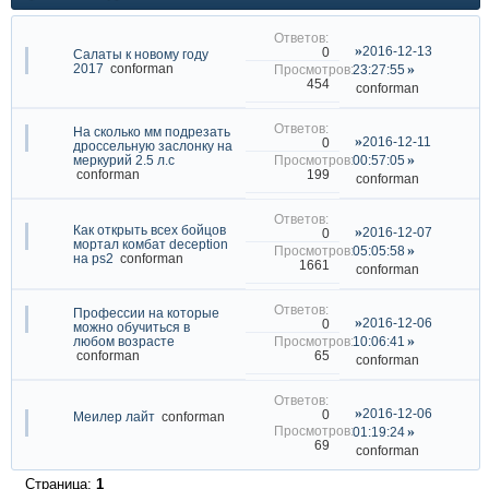
2016-12-13
0
Салаты к новому году
2017
conforman
23:27:55
454
conforman
На сколько мм подрезать
2016-12-11
0
дроссельную заслонку на
меркурий 2.5 л.с
00:57:05
199
conforman
conforman
Как открыть всех бойцов
2016-12-07
0
мортал комбат deception
05:05:58
на ps2
conforman
1661
conforman
Профессии на которые
2016-12-06
0
можно обучиться в
любом возрасте
10:06:41
65
conforman
conforman
2016-12-06
0
Меилер лайт
conforman
01:19:24
69
conforman
Страница:
1