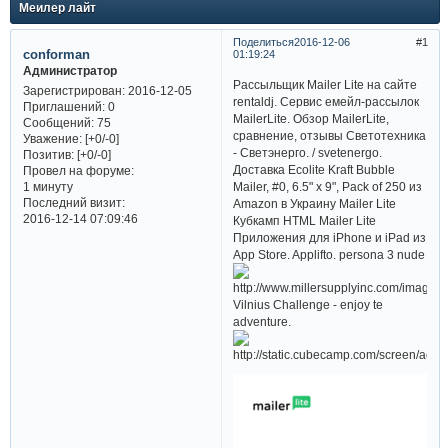
Меилер лайт
Поделиться
2016-12-06
1
conforman
01:19:24
Администратор
Рассыльщик Mailer Lite на сайте
Зарегистрирован
: 2016-12-05
rentaldj. Сервис емейл-рассылок
Приглашений:
0
MailerLite. Обзор MailerLite,
Сообщений:
75
сравнение, отзывы Светотехника
Уважение:
[+0/-0]
- Светэнерго. / svetenergo.
Позитив:
[+0/-0]
Доставка Ecolite Kraft Bubble
Провел на форуме:
Mailer, #0, 6.5" x 9", Pack of 250 из
1 минуту
Последний визит:
Amazon в Украину Mailer Lite
2016-12-14 07:09:46
Кубкамп HTML Mailer Lite
Приложения для iPhone и iPad из
App Store. Applifto. persona 3 nude
Vilnius Challenge - enjoy te
adventure.