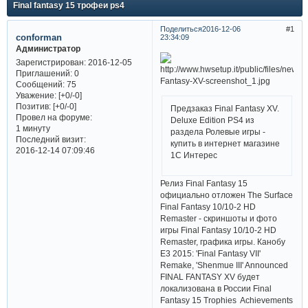
Final fantasy 15 трофеи ps4
Поделиться
2016-12-06
1
conforman
23:34:09
Администратор
Зарегистрирован
: 2016-12-05
Приглашений:
0
Сообщений:
75
Уважение:
[+0/-0]
Позитив:
[+0/-0]
Предзаказ Final Fantasy XV.
Провел на форуме:
Deluxe Edition PS4 из
1 минуту
раздела Ролевые игры -
Последний визит:
купить в интернет магазине
2016-12-14 07:09:46
1С Интерес
Релиз Final Fantasy 15
официально отложен The Surface
Final Fantasy 10/10-2 HD
Remaster - скриншоты и фото
игры Final Fantasy 10/10-2 HD
Remaster, графика игры. Канобу
E3 2015: 'Final Fantasy VII'
Remake, 'Shenmue III' Announced
FINAL FANTASY XV будет
локализована в России Final
Fantasy 15 Trophies Achievements