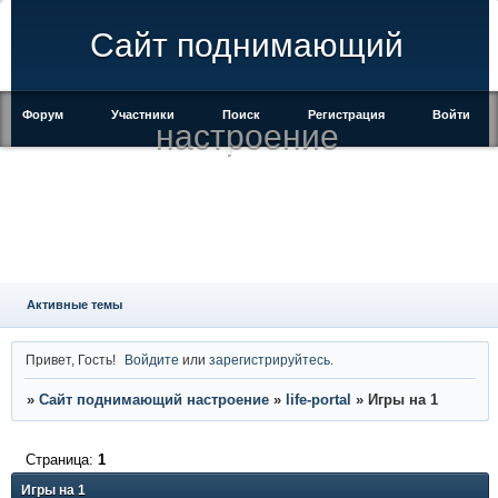
Сайт поднимающий
Форум
Участники
Поиск
Регистрация
Войти
настроение
Активные темы
Привет, Гость!
Войдите
или
зарегистрируйтесь
.
»
Сайт поднимающий настроение
»
life-portal
»
Игры на 1
Страница:
1
Игры на 1