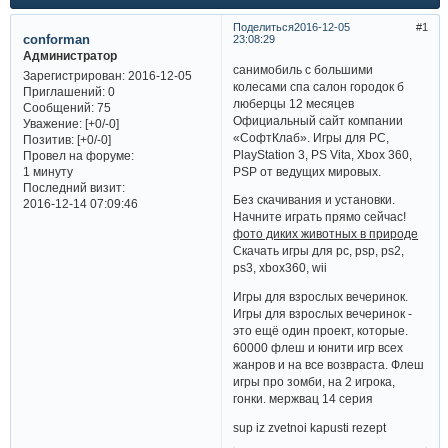
Поделиться
2016-12-05
1
conforman
23:08:29
Администратор
санимобиль с большими
Зарегистрирован
: 2016-12-05
колесами спа салон городок б
Приглашений:
0
люберцы 12 месяцев
Сообщений:
75
Официальный сайт компании
Уважение:
[+0/-0]
«СофтКлаб». Игры для PC,
Позитив:
[+0/-0]
PlayStation 3, PS Vita, Xbox 360,
Провел на форуме:
PSP от ведущих мировых.
1 минуту
Последний визит:
Без скачивания и установки.
2016-12-14 07:09:46
Начните играть прямо сейчас!
фото диких животных в природе
Скачать игры для pc, psp, ps2,
ps3, xbox360, wii
Игры для взрослых вечеринок.
Игры для взрослых вечеринок -
это ещё один проект, которые.
60000 флеш и юнити игр всех
жанров и на все возвраста. Флеш
игры про зомби, на 2 игрока,
гонки. мержвац 14 серия
sup iz zvetnoi kapusti rezept